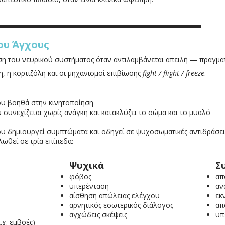
ου Άγχους
αση του νευρικού συστήματος όταν αντιλαμβάνεται απειλή — πραγματ
, η κορτιζόλη και οι μηχανισμοί επιβίωσης
fight / flight / freeze
.
ου βοηθά στην κινητοποίηση
υ συνεχίζεται χωρίς ανάγκη και κατακλύζει το σώμα και το μυαλό
ου δημιουργεί συμπτώματα και οδηγεί σε ψυχοσωματικές αντιδράσει
ωθεί σε τρία επίπεδα:
Ψυχικά
Σ
φόβος
απ
υπερένταση
αν
αίσθηση απώλειας ελέγχου
εκ
αρνητικός εσωτερικός διάλογος
απ
αγχώδεις σκέψεις
υπ
χ. εμβοές)