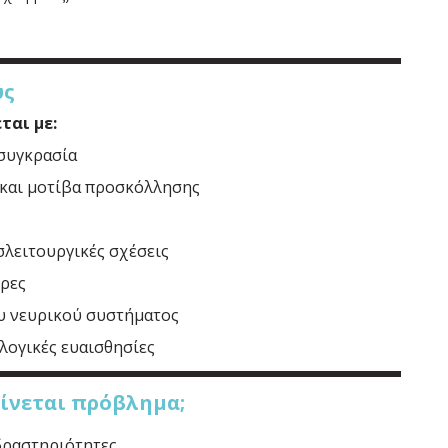
υς
ται με:
οσυγκρασία
 και μοτίβα προσκόλλησης
σλειτουργικές σχέσεις
τρες
υ νευρικού συστήματος
λογικές ευαισθησίες
 γίνεται πρόβλημα;
δραστηριότητες