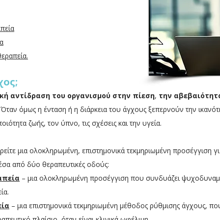
πεία
α
εραπεία.​
χος;
κή αντίδραση του οργανισμού στην πίεση
,
την αβεβαιότητ
. Όταν όμως η ένταση ή η διάρκεια του άγχους ξεπερνούν την ικανό
ποιότητα ζωής, τον ύπνο, τις σχέσεις και την υγεία.
ρείτε μια ολοκληρωμένη, επιστημονικά τεκμηριωμένη προσέγγιση γι
μέσα από δύο θεραπευτικές οδούς:
απεία
– μια ολοκληρωμένη προσέγγιση που συνδυάζει ψυχοδυναμι
ία.
εία
– μια επιστημονικά τεκμηριωμένη μέθοδος ρύθμισης άγχους, που
πευτικό πλαίσιο, όταν είναι κλινικά ωφέλιμη.