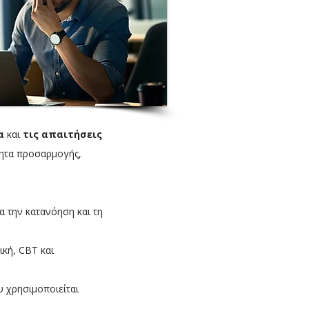
α
και
τις απαιτήσεις
τητα προσαρμογής,
α την κατανόηση και τη
κή, CBT και
 χρησιμοποιείται