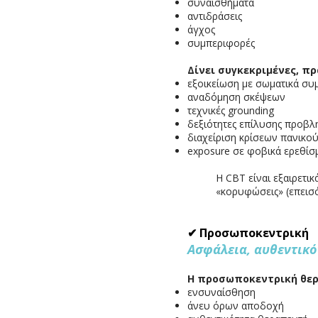
συναισθήματα
αντιδράσεις
άγχος
συμπεριφορές
Δίνει συγκεκριμένες, πρ
εξοικείωση με σωματικά σ
αναδόμηση σκέψεων
τεχνικές grounding
δεξιότητες επίλυσης προβ
διαχείριση κρίσεων πανικο
exposure σε φοβικά ερεθίσ
Η CBT είναι εξαιρετι
«κορυφώσεις» (επεισό
✔ Προσωποκεντρική
Ασφάλεια, αυθεντικ
Η προσωποκεντρική θερ
ενσυναίσθηση
άνευ όρων αποδοχή