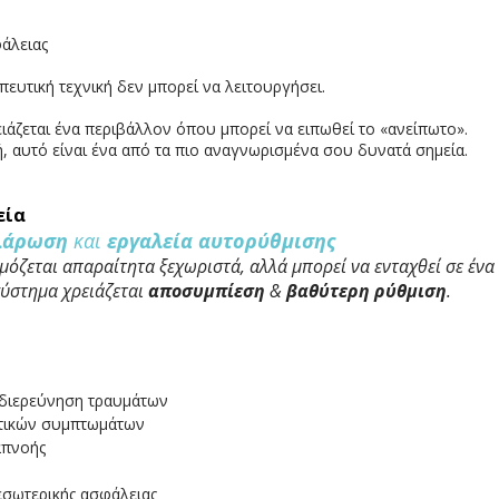
φάλειας
πευτική τεχνική δεν μπορεί να λειτουργήσει.
άζεται ένα περιβάλλον όπου μπορεί να ειπωθεί το «ανείπωτο».
ή, αυτό είναι ένα από τα πιο αναγνωρισμένα σου δυνατά σημεία.
εία
λάρωση
και
εργαλεία αυτορύθμισης
όζεται απαραίτητα ξεχωριστά, αλλά μπορεί να ενταχθεί σε ένα
σύστημα χρειάζεται
αποσυμπίεση
&
βαθύτερη ρύθμιση
.
 διερεύνηση τραυμάτων
τικών συμπτωμάτων
απνοής
εσωτερικής ασφάλειας