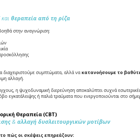
και
θεραπεία από τη ρίζα
βοηθά στην αναγνώριση:
ιών
ικία
προσκόλλησης
να διαχειριστούμε συμπτώματα, αλλά να
κατανοήσουμε το βαθύτ
ιμη αλλαγή.
άγχους, η ψυχοδυναμική διερεύνηση αποκαλύπτει συχνά εσωτερικέ
όβο εγκατάλειψης ή παλιά τραύματα που ενεργοποιούνται στο σήμε
ορική Θεραπεία (CBT)
ισης
&
αλλαγή δυσλειτουργικών μοτίβων
το πώς οι σκέψεις επηρεάζουν: