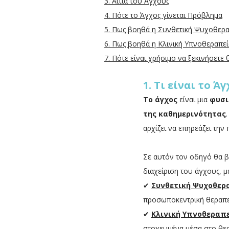
3. Αίτια του Άγχους
4. Πότε το Άγχος γίνεται Πρόβλημα
5. Πως βοηθά η Συνθετική Ψυχοθερα
6. Πως βοηθά η Κλινική Υπνοθεραπεί
7. Πότε είναι χρήσιμο να ξεκινήσετε θ
1. Τι είναι το Άγ
Το άγχος
είναι μια
φυσι
της καθημερινότητας
αρχίζει να επηρεάζει την 
Σε αυτόν τον οδηγό θα β
διαχείριση του άγχους, 
✔
Συνθετική Ψυχοθερ
προσωποκεντρική θεραπε
✔
Κλινική Υπνοθεραπ
στοχευμένα μέσα στο θερα