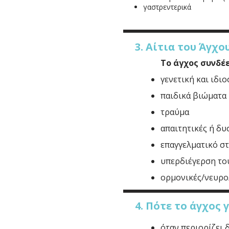
γαστρεντερικά
3. Αίτια του Άγχο
Το άγχος συνδέε
γενετική και ιδι
παιδικά βιώματα
τραύμα
απαιτητικές ή δυ
επαγγελματικό σ
υπερδιέγερση το
ορμονικές/νευρο
4. Πότε το άγχος
όταν περιορίζει 