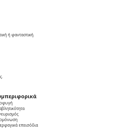
ική ή φανταστική.
ς.
υμπεριφορικά
οφυγή
αβλητικότητα
νευρισμός
ομόνωση
ερφαγικά επεισόδια