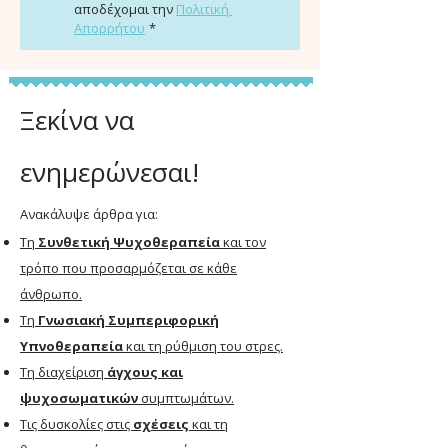
αποδέχομαι την 
Πολιτική 
Απορρήτου
*
Ξεκίνα να
ενημερώνεσαι!
​Ανακάλυψε άρθρα για:
Tη
Συνθετική Ψυχοθεραπεία
και τον
τρόπο που προσαρμόζεται σε κάθε
άνθρωπο.
Tη
Γνωσιακή Συμπεριφορική
Υπνοθεραπεία
και τη ρύθμιση του στρες.
Tη διαχείριση
άγχους και
ψυχοσωματικών
συμπτωμάτων
.
Tις δυσκολίες στις
σχέσεις
και τη