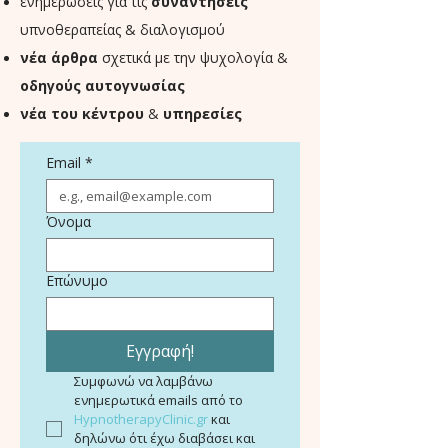
ενημερώσεις για τις
συναντήσεις
υπνοθεραπείας & διαλογισμού
νέα άρθρα
σχετικά με την ψυχολογία &
οδηγούς αυτογνωσίας
νέα του κέντρου
&
υπηρεσίες
Email
*
Όνομα
Επώνυμο
Εγγραφή!
Συμφωνώ να λαμβάνω 
ενημερωτικά emails από το 
HypnotherapyClinic.gr
 και 
δηλώνω ότι έχω διαβάσει και 