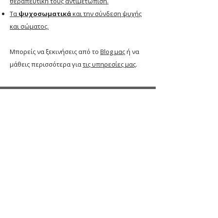
θεραπευτική τους αντιμετώπιση.
Tα
ψυχοσωματικά
και την σύνδεση ψυχής
και σώματος.
Μπορείς να ξεκινήσεις από το
Blog μας
ή να
μάθεις περισσότερα για
τις υπηρεσίες μας
.
Δωδεκανήσου 99Α, Περιστέρι, 12135
info@hypnotherapyclinic.gr
213 025 8451
|
6978 374 155