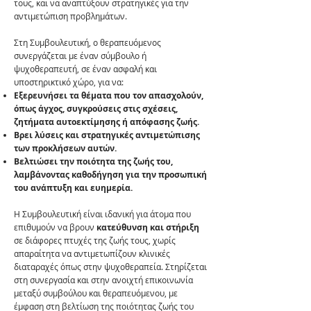
τους, και να αναπτύξουν στρατηγικές για την
αντιμετώπιση προβλημάτων.
Στη Συμβουλευτική, ο θεραπευόμενος
συνεργάζεται με έναν σύμβουλο ή
ψυχοθεραπευτή, σε έναν ασφαλή και
υποστηρικτικό χώρο, για να:
Εξερευνήσει τα θέματα που τον απασχολούν,
όπως άγχος, συγκρούσεις στις σχέσεις,
ζητήματα αυτοεκτίμησης ή απόφασης ζωής.
Βρει λύσεις και στρατηγικές αντιμετώπισης
των προκλήσεων αυτών.
Βελτιώσει την ποιότητα της ζωής του,
λαμβάνοντας καθοδήγηση για την προσωπική
του ανάπτυξη και ευημερία.​
Η Συμβουλευτική είναι ιδανική για άτομα που
επιθυμούν να βρουν
κατεύθυνση και στήριξη
σε διάφορες πτυχές της ζωής τους, χωρίς
απαραίτητα να αντιμετωπίζουν κλινικές
διαταραχές όπως στην ψυχοθεραπεία. Στηρίζεται
στη συνεργασία και στην ανοιχτή επικοινωνία
μεταξύ συμβούλου και θεραπευόμενου, με
έμφαση στη βελτίωση της ποιότητας ζωής του