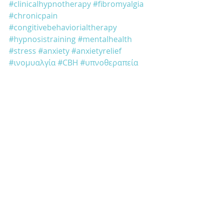
#clinicalhypnotherapy
#fibromyalgia
#chronicpain
#congitivebehaviorialtherapy
#hypnosistraining
#mentalhealth
#stress
#anxiety
#anxietyrelief
#ινομυαλγία
#CBH
#υπνοθεραπεία