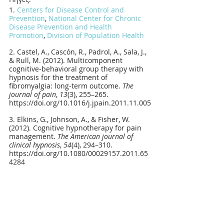
1. 
Centers for Disease Control and 
Prevention
, 
National Center for Chronic 
Disease Prevention and Health 
Promotion
, 
Division of Population Health
2. Castel, A., Cascón, R., Padrol, A., Sala, J., 
& Rull, M. (2012). Multicomponent 
cognitive-behavioral group therapy with 
hypnosis for the treatment of 
fibromyalgia: long-term outcome. 
The 
journal of pain
, 
13
(3), 255–265. 
https://doi.org/10.1016/j.jpain.2011.11.005
3. Elkins, G., Johnson, A., & Fisher, W. 
(2012). Cognitive hypnotherapy for pain 
management. 
The American journal of 
clinical hypnosis
, 
54
(4), 294–310. 
https://doi.org/10.1080/00029157.2011.65
4284