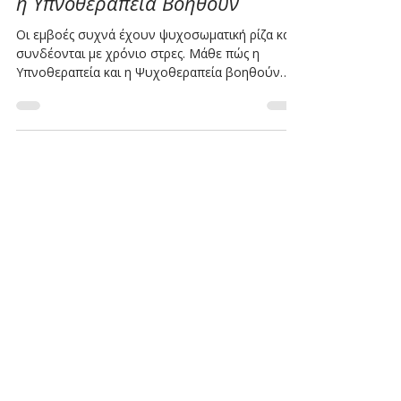
Πώς η Ψυχοθεραπεία και
η Υπνοθεραπεία Βοηθούν
Οι εμβοές συχνά έχουν ψυχοσωματική ρίζα και
συνδέονται με χρόνιο στρες. Μάθε πώς η
Υπνοθεραπεία και η Ψυχοθεραπεία βοηθούν
στη ρύθμιση του νευρικού συστήματος και στην
ανακούφιση των συμπτωμάτων.