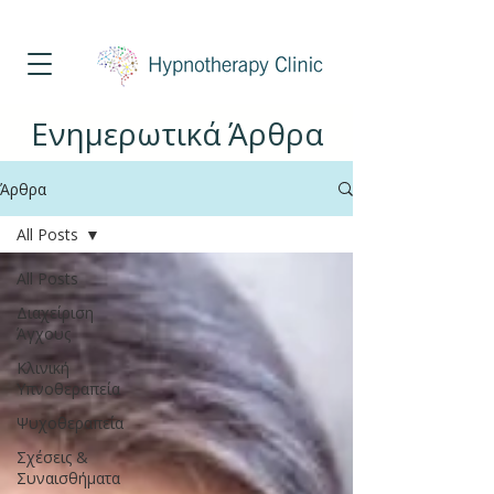
Τηλέφωνο Επικοινωνίας
213 025 8451
Ενημερωτικά Άρθρα
Άρθρα
All Posts
All Posts
Διαχείριση
Άγχους
Κλινική
Υπνοθεραπεία
Ψυχοθεραπεία
Σχέσεις &
Συναισθήματα