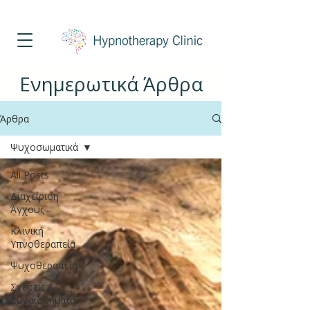
Τηλέφωνο Επικοινωνίας
213 025 8451
Ενημερωτικά Άρθρα
Άρθρα
Ψυχοσωματικά
All Posts
Διαχείριση
Άγχους
Κλινική
Υπνοθεραπεία
Ψυχοθεραπεία
Σχέσεις &
Συναισθήματα