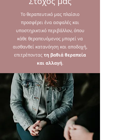
Στόχος μας
Το θεραπευτικό μας πλαίσιο
προσφέρει ένα ασφαλές και
υποστηρικτικό περιβάλλον, όπου
κάθε θεραπευόμενος μπορεί να
αισθανθεί κατανόηση και αποδοχή,
επιτρέποντας
τη βαθιά θεραπεία
και αλλαγή
.